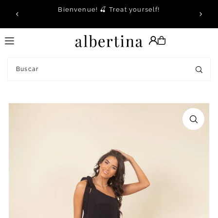
Bienvenue! 🍒 Treat yourself!
Translation missing: es.accessibility.skip_to_text