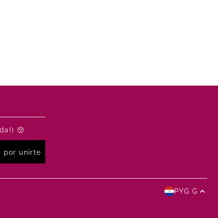
da!) 😚
PYG ₲