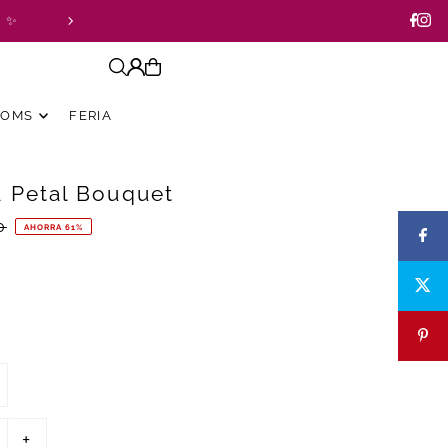
a ✨
TOMS
FERIA
 Petal Bouquet
0
AHORRA 61%
+