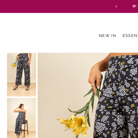
💸
Translation missing: es.accessibility.skip_to_text
NEW IN
ESSEN