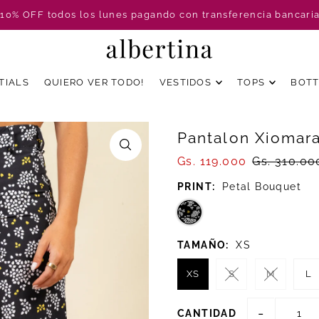
 10% OFF todos los lunes pagando con transferencia bancari
TIALS
QUIERO VER TODO!
VESTIDOS
TOPS
BOT
Pantalon Xiomara
Gs. 119.000
Gs. 310.00
PRINT:
Petal Bouquet
TAMAÑO:
XS
XS
S
M
L
-
CANTIDAD