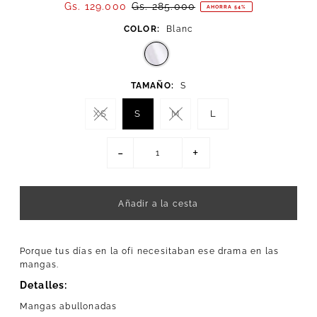
Gs. 129.000
Gs. 285.000
AHORRA 54%
COLOR:
Blanc
TAMAÑO:
S
XS
S
M
L
-
+
Porque tus días en la ofi necesitaban ese drama en las
mangas.
Detalles:
Mangas abullonadas