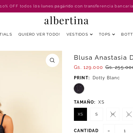
 10% OFF todos los lunes pagando con transferencia bancari
Bienvenue! 🍒 Treat yourself!
TIALS
QUIERO VER TODO!
VESTIDOS
TOPS
BOT
Blusa Anastasia 
Gs. 129.000
Gs. 255.00
PRINT:
Dotty Blanc
TAMAÑO:
XS
XS
S
M
L
-
CANTIDAD