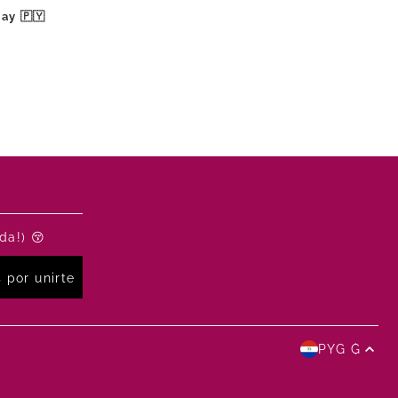
ay 🇵🇾
da!) 😚
PYG ₲