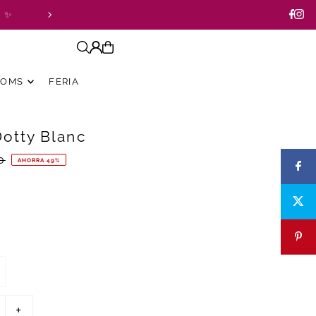
a ✨
TOMS
FERIA
Dotty Blanc
0
AHORRA 49%
+