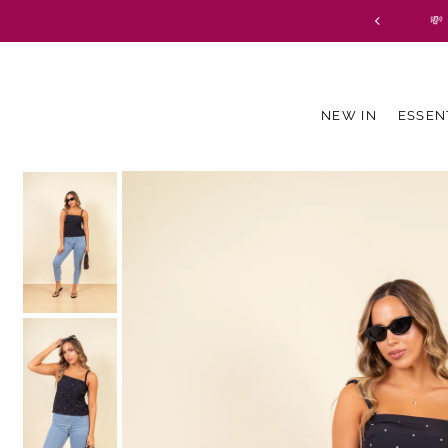
💸
Translation missing: es.accessibility.skip_to_text
NEW IN
ESSEN