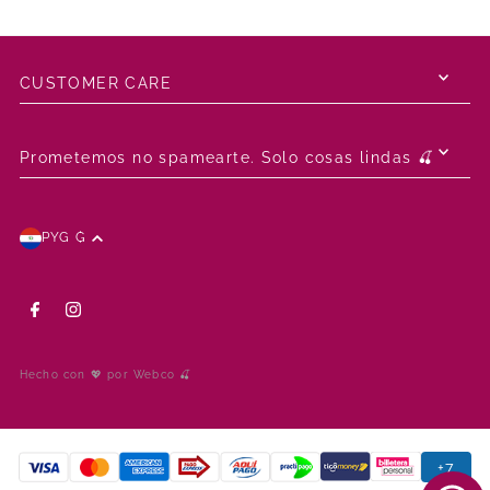
CUSTOMER CARE
Prometemos no spamearte. Solo cosas lindas 🍒
PYG ₲
Hecho con 💖 por Webco 🍒