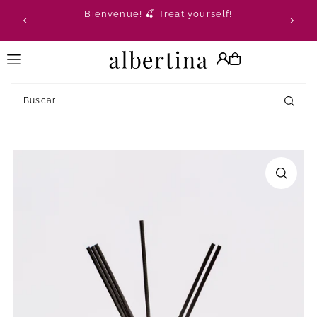
Bienvenue! 🍒 Treat yourself!
Translation missing: es.accessibility.skip_to_text